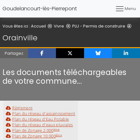
Goudelancourt-lès-Pierrepont
Menu
Orai
Vous êtes ici :
Accueil
Vivre
PLU - Permis de construire
Orainville
Partagez
Les documents téléchargeables
de votre commune...
Règlement
Plan du réseau d'assainissement
Plan du réseau d'Eau Potable
Plan du réseau d'eaux pluviales
ème
Plan de Zonage 2 000
ème
Plan de Zonage 10 000