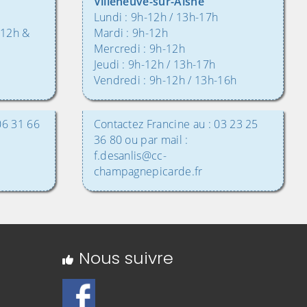
Villeneuve-sur-Aisne
Lundi : 9h-12h / 13h-17h
 12h &
Mardi : 9h-12h
Mercredi : 9h-12h
Jeudi : 9h-12h / 13h-17h
Vendredi : 9h-12h / 13h-16h
06 31 66
Contactez Francine au : 03 23 25
36 80 ou par mail :
f.desanlis@cc-
champagnepicarde.fr
Nous suivre