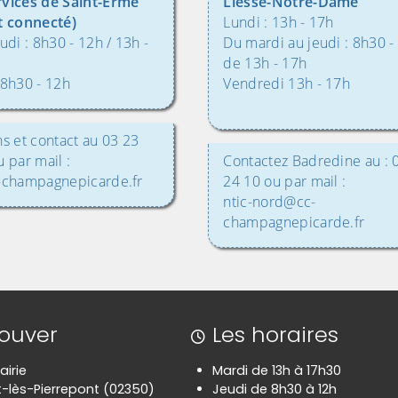
rvices de Saint-Erme
Liesse-Notre-Dame
t connecté)
Lundi : 13h - 17h
udi : 8h30 - 12h / 13h -
Du mardi au jeudi : 8h30 -
de 13h - 17h
 8h30 - 12h
Vendredi 13h - 17h
ns et contact au 03 23
 par mail :
Contactez Badredine au : 
-champagnepicarde.fr
24 10 ou par mail :
ntic-nord@cc-
champagnepicarde.fr
rouver
Les horaires
airie
Mardi de 13h à 17h30
-lès-Pierrepont (02350)
Jeudi de 8h30 à 12h